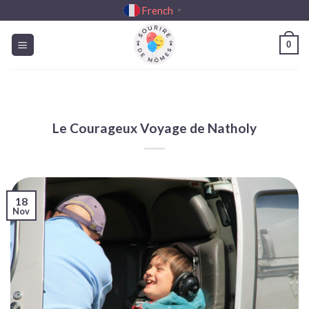
Passer
French
▼
au
contenu
0
Le Courageux Voyage de Natholy
18
Nov