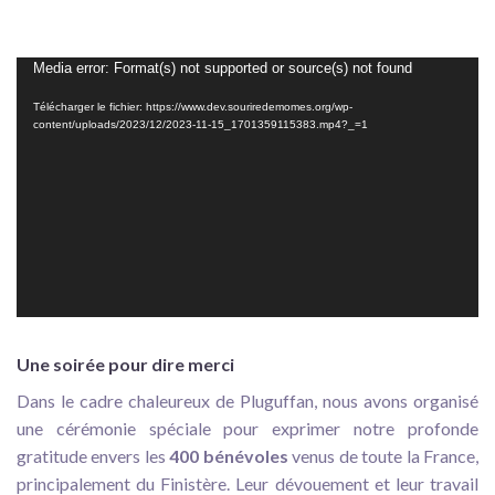
Lecteur
Media error: Format(s) not supported or source(s) not found
vidéo
Télécharger le fichier: https://www.dev.souriredemomes.org/wp-
content/uploads/2023/12/2023-11-15_1701359115383.mp4?_=1
Une soirée pour dire merci
Dans le cadre chaleureux de Pluguffan, nous avons organisé
une cérémonie spéciale pour exprimer notre profonde
gratitude envers les
400 bénévoles
venus de toute la France,
principalement du Finistère. Leur dévouement et leur travail