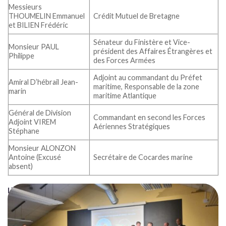
Messieurs
THOUMELIN Emmanuel
Crédit Mutuel de Bretagne
et BILIEN Frédéric
Sénateur du Finistère et Vice-
Monsieur PAUL
président des Affaires Étrangères et
Philippe
des Forces Armées
Adjoint au commandant du Préfet
Amiral D’hébrail Jean-
maritime, Responsable de la zone
marin
maritime Atlantique
Général de Division
Commandant en second les Forces
Adjoint VIREM
Aériennes Stratégiques
Stéphane
Monsieur ALONZON
Antoine (Excusé
Secrétaire de Cocardes marine
absent)
L’esprit de collaboration
Un grand merci également aux associations partenaires et à
nos directeurs des vols, sans qui cet événement n’aurait pas eu