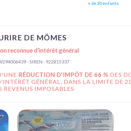
+ de 30 enfants
URIRE DE MÔMES
on reconnue d’intérêt général
W294006439 - SIREN : 922815337
D'UNE
RÉDUCTION D'IMPÔT DE 66 %
DES D
'INTÉRÊT GÉNÉRAL, DANS LA LIMITE DE 2
S REVENUS IMPOSABLES