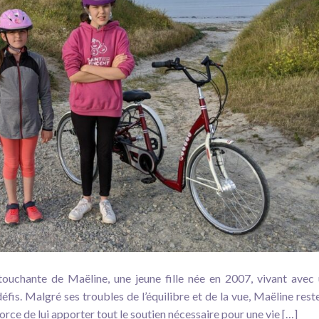
touchante de Maëline, une jeune fille née en 2007, vivant avec
is. Malgré ses troubles de l’équilibre et de la vue, Maëline rest
fforce de lui apporter tout le soutien nécessaire pour une vie […]