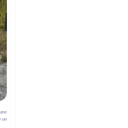
 une
e un