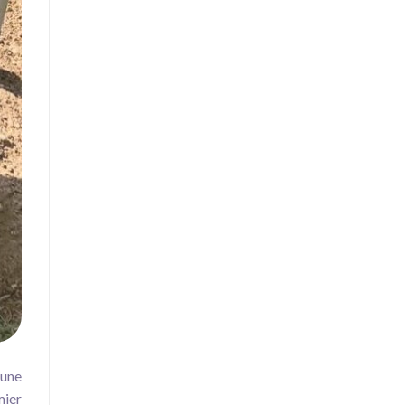
eune
mier