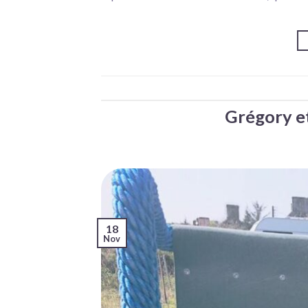
Grégory e
18
Nov