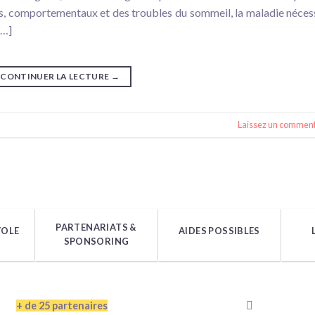
els, comportementaux et des troubles du sommeil, la maladie néces
[…]
CONTINUER LA LECTURE
→
Laissez un comment
PARTENARIATS &
VOLE
AIDES POSSIBLES
SPONSORING
+ de 25 partenaires