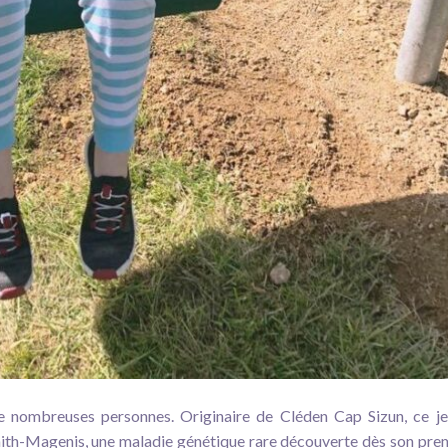
de nombreuses personnes. Originaire de Cléden Cap Sizun, ce j
mith-Magenis, une maladie génétique rare découverte dès son pre