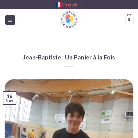
Passer
French
▼
au
contenu
0
Jean-Baptiste : Un Panier à la Fois
18
Nov