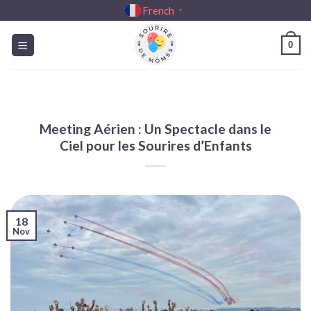
Passer
French
▼
au
contenu
0
Meeting Aérien : Un Spectacle dans le
Ciel pour les Sourires d’Enfants
18
Nov