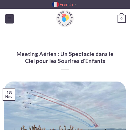
Passer
French
▼
au
contenu
0
Meeting Aérien : Un Spectacle dans le
Ciel pour les Sourires d’Enfants
18
Nov