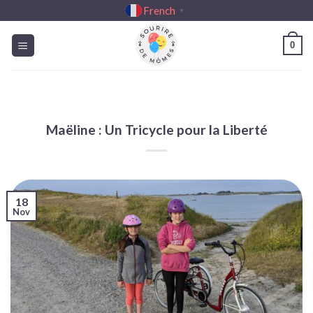
Passer
French
▼
au
contenu
0
Maëline : Un Tricycle pour la Liberté
18
Nov