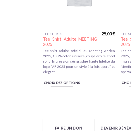
25,00
€
TEE-SHIRTS
TEE-S
Ce
Ce
Tee Shirt Adulte MEETING
Tee 
produit
produ
2025
2025
a
a
Tee-shirt adulte officiel du Meeting Aérien
Tee-sh
plusieurs
plusi
2025, 100 % coton unisexe, coupe droite et col
2025, 
variations.
varia
rond. Impression sérigraphie haute fidélité du
Impres
logo PAF 2025 pour un style à la fois sportif et
Meeti
Les
Les
élégant.
optima
options
optio
peuvent
peuv
CHOIX DES OPTIONS
CHOI
être
être
choisies
chois
sur
sur
la
la
page
page
du
du
FAIRE UN DON
DEVENIR BÉNÉ
produit
produ