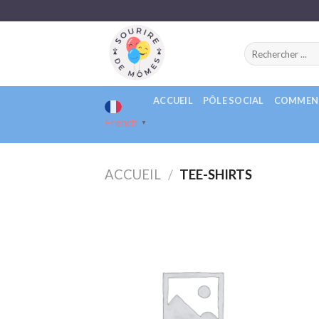
Passer
au
contenu
Recherche
pour :
ACCUEIL
PÔLE SOCIAL
COMMENT
French
▼
ACCUEIL
/
TEE-SHIRTS