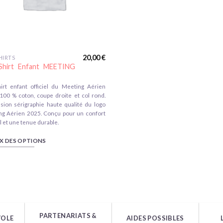
20,00
€
HIRTS
Shirt Enfant MEETING
it
irt enfant officiel du Meeting Aérien
eurs
100 % coton, coupe droite et col rond.
tions.
sion sérigraphie haute qualité du logo
ng Aérien 2025. Conçu pour un confort
l et une tenue durable.
ns
ent
X DES OPTIONS
ies
PARTENARIATS &
VOLE
AIDES POSSIBLES
it